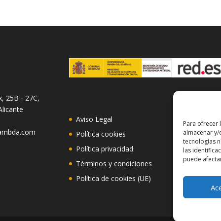
x, 25B - 27C,
Alicante
Aviso Legal
Para ofrecer 
lambda.com
almacenar y/o
Política cookies
tecnologías 
Política privacidad
las identifica
puede afectar
Términos y condiciones
Política de cookies (UE)
Ac