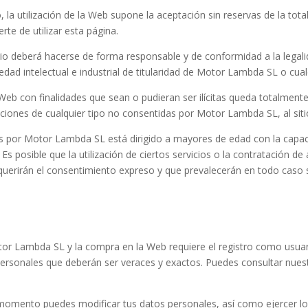
o, la utilización de la Web supone la aceptación sin reservas de la tot
te de utilizar esta página.
rio deberá hacerse de forma responsable y de conformidad a la legalid
ad intelectual e industrial de titularidad de Motor Lambda SL o cualqu
 Web con finalidades que sean o pudieran ser ilícitas queda totalmente
ciones de cualquier tipo no consentidas por Motor Lambda SL, al si
dos por Motor Lambda SL está dirigido a mayores de edad con la capac
s posible que la utilización de ciertos servicios o la contratación de
uerirán el consentimiento expreso y que prevalecerán en todo caso s
otor Lambda SL y la compra en la Web requiere el registro como usuari
ersonales que deberán ser veraces y exactos. Puedes consultar nuestra
mento puedes modificar tus datos personales, así como ejercer los 