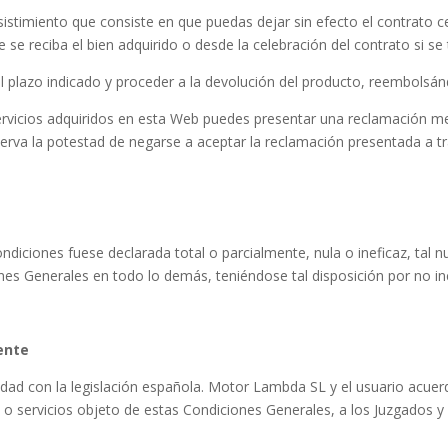
stimiento que consiste en que puedas dejar sin efecto el contrato cel
 se reciba el bien adquirido o desde la celebración del contrato si se 
el plazo indicado y proceder a la devolución del producto, reembolsá
vicios adquiridos en esta Web puedes presentar una reclamación medi
rva la potestad de negarse a aceptar la reclamación presentada a tr
ondiciones fuese declarada total o parcialmente, nula o ineficaz, tal nu
nes Generales en todo lo demás, teniéndose tal disposición por no inc
tente
dad con la legislación española. Motor Lambda SL y el usuario acuer
s o servicios objeto de estas Condiciones Generales, a los Juzgados y 