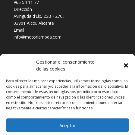
965 54 11 77
Dirección
Avinguda d’Elx, 25B - 27C,
03801 Alcoi, Alicante
Email
info@motorlambda.com
Gestionar el consentimiento
de las cookies
Para ofrecer las mejores experiencias, utilizamos tecnologías como las
cookies para almacenar y/o acceder a la información del dispositivo. El
Aviso Legal
consentimiento de estas tecnologías nos permitirá procesar datos
Política cookies
como el comportamiento de navegación o las identificaciones únicas
en este sitio. No consentir o retirar el consentimiento, puede afectar
Política privacidad
negativamente a ciertas características y funciones.
Términos y condiciones
Política de cookies (UE)
Aceptar